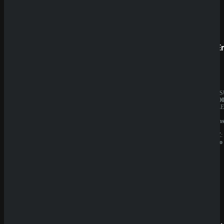
Prestige
SpinE
BESITZER:
JAHRES
Aurevia
10.000.0
IT
BESITZE
Group
GBL
LIZENZ:
Solution
Curacao
N.V.
LIZENZ:
Curacao