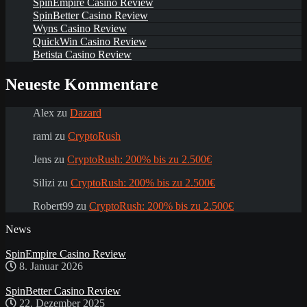
SpinEmpire Casino Review
SpinBetter Casino Review
Wyns Casino Review
QuickWin Casino Review
Betista Casino Review
Neueste Kommentare
Alex
zu
Dazard
rami
zu
CryptoRush
Jens
zu
CryptoRush: 200% bis zu 2.500€
Silizi
zu
CryptoRush: 200% bis zu 2.500€
Robert99
zu
CryptoRush: 200% bis zu 2.500€
News
SpinEmpire Casino Review
8. Januar 2026
SpinBetter Casino Review
22. Dezember 2025