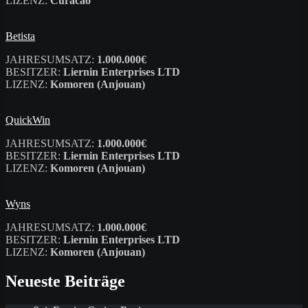
LIZENZ:
Curacao
Betista
JAHRESUMSATZ:
1.000.000€
BESITZER:
Liernin Enterprises LTD
LIZENZ:
Komoren (Anjouan)
QuickWin
JAHRESUMSATZ:
1.000.000€
BESITZER:
Liernin Enterprises LTD
LIZENZ:
Komoren (Anjouan)
Wyns
JAHRESUMSATZ:
1.000.000€
BESITZER:
Liernin Enterprises LTD
LIZENZ:
Komoren (Anjouan)
Neueste Beiträge