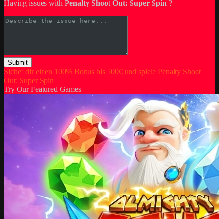
Having issues with
Penalty Shoot Out: Super Spin
?
Submit
Sicher dir einen 100% Bonus bis 500€ und spiele Penalty Shoot
Out: Super Spin
Try Our Featured Games