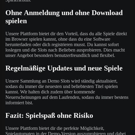
Ohne Anmeldung und ohne Download
spielen
Unsere Plattform bietet dir den Vorteil, dass du alle Spiele direkt
im Browser spielen kannst, ohne dass du eine Software
herunterladen oder dich registrieren musst. Du kannst sofort
loslegen und die Slots nach Belieben ausprobieren. Dies macht
unser Angebot besonders benutzerfreundlich und flexibel.
Regelmäßige Updates und neue Spiele
Unsere Sammlung an Demo Slots wird ständig aktualisiert,
sodass du immer die neuesten und beliebtesten Titel spielen
kannst. Wir halten dich zudem über kommende
Neuerscheinungen auf dem Laufenden, sodass du immer bestens
informiert bist.
Fazit: Spielspaß ohne Risiko
Unsere Plattform bietet dir die perfekte Möglichkeit,
Spielautomaten in der Demo-Version auszuprobieren und dabei