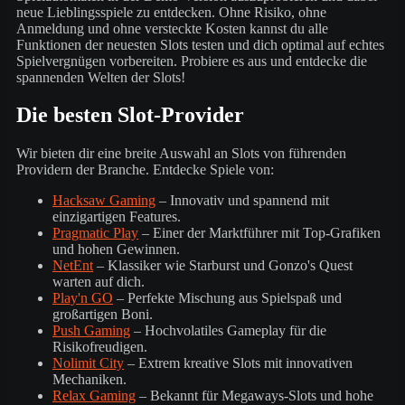
neue Lieblingsspiele zu entdecken. Ohne Risiko, ohne
Anmeldung und ohne versteckte Kosten kannst du alle
Funktionen der neuesten Slots testen und dich optimal auf echtes
Spielvergnügen vorbereiten. Probiere es aus und entdecke die
spannenden Welten der Slots!
Die besten Slot-Provider
Wir bieten dir eine breite Auswahl an Slots von führenden
Providern der Branche. Entdecke Spiele von:
Hacksaw Gaming
– Innovativ und spannend mit
einzigartigen Features.
Pragmatic Play
– Einer der Marktführer mit Top-Grafiken
und hohen Gewinnen.
NetEnt
– Klassiker wie Starburst und Gonzo's Quest
warten auf dich.
Play'n GO
– Perfekte Mischung aus Spielspaß und
großartigen Boni.
Push Gaming
– Hochvolatiles Gameplay für die
Risikofreudigen.
Nolimit City
– Extrem kreative Slots mit innovativen
Mechaniken.
Relax Gaming
– Bekannt für Megaways-Slots und hohe