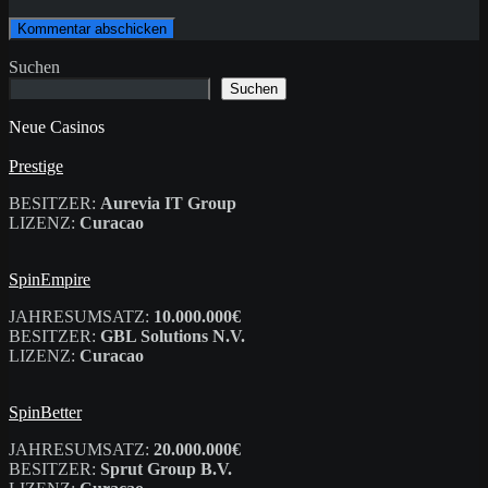
Suchen
Suchen
Neue Casinos
Prestige
BESITZER:
Aurevia IT Group
LIZENZ:
Curacao
SpinEmpire
JAHRESUMSATZ:
10.000.000€
BESITZER:
GBL Solutions N.V.
LIZENZ:
Curacao
SpinBetter
JAHRESUMSATZ:
20.000.000€
BESITZER:
Sprut Group B.V.