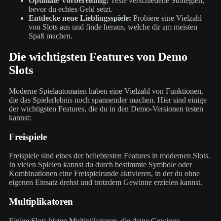
Optimale Vorbereitung:
Teste verschiedene Strategien,
bevor du echtes Geld setzt.
Entdecke neue Lieblingsspiele:
Probiere eine Vielzahl
von Slots aus und finde heraus, welche dir am meisten
Spaß machen.
Die wichtigsten Features von Demo
Slots
Moderne Spielautomaten haben eine Vielzahl von Funktionen,
die das Spielerlebnis noch spannender machen. Hier sind einige
der wichtigsten Features, die du in den Demo-Versionen testen
kannst:
Freispiele
Freispiele sind eines der beliebtesten Features in modernen Slots.
In vielen Spielen kannst du durch bestimmte Symbole oder
Kombinationen eine Freispielrunde aktivieren, in der du ohne
eigenen Einsatz drehst und trotzdem Gewinne erzielen kannst.
Multiplikatoren
Einige Slots bieten Multiplikatoren, die deine Gewinne