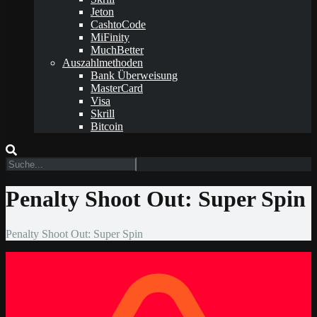
Jeton
CashtoCode
MiFinity
MuchBetter
Auszahlmethoden
Bank Überweisung
MasterCard
Visa
Skrill
Bitcoin
Penalty Shoot Out: Super Spin
Penalty Shoot Out: Super Spin