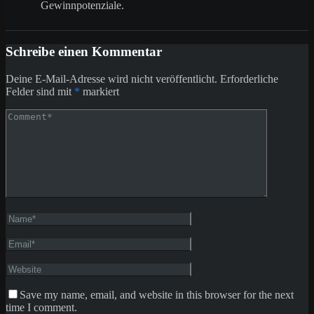
Gewinnpotenziale.
Schreibe einen Kommentar
Deine E-Mail-Adresse wird nicht veröffentlicht.
Erforderliche
Felder sind mit
*
markiert
Save my name, email, and website in this browser for the next
time I comment.