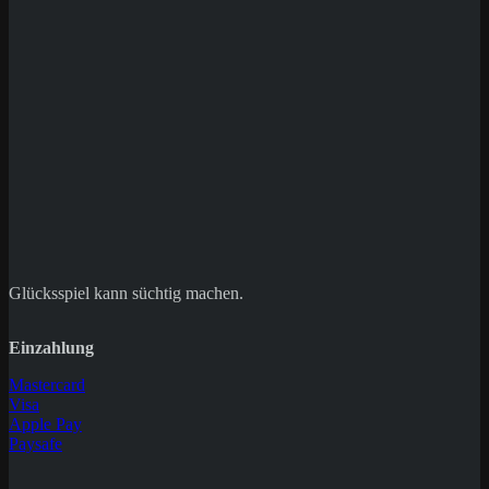
Save my name, email, and website in this
browser for the next time I comment.
Glücksspiel kann süchtig machen.
Einzahlung
Mastercard
Visa
Apple Pay
Paysafe