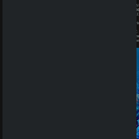
JAHRESUMSATZ:
JAHRES
1.000.000€
1.000.00
BESITZER:
BESITZE
Liernin
Liernin
Enterprises
Enterpri
LTD
LTD
LIZENZ:
LIZENZ:
Komoren
Komore
(Anjouan)
(Anjoua
Neueste
Beiträge
SpinEmpir
e Casino
Review
SpinBetter
Casino
Review
Wyns
Casino