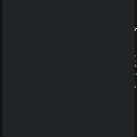
Prestige
SpinE
BESITZER:
JAHRES
Aurevia
10.000.0
IT
BESITZE
Group
GBL
LIZENZ:
Solution
Curacao
N.V.
LIZENZ:
Curacao