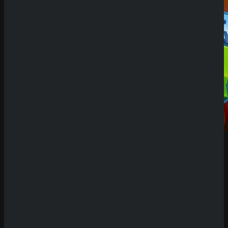
Demo Spiel
Willkommen auf unserer Plattform für Demo
Slots! Hier hast du die einzigartige Möglichkeit,
eine riesige Auswahl an Spielautomaten
kostenlos und ohne Risiko zu testen. Unsere
Seite bietet dir den Vorteil, die neuesten Slots
oft bis zu zwei Wochen vor ihrer offiziellen
Veröffentlichung in Online-Casinos