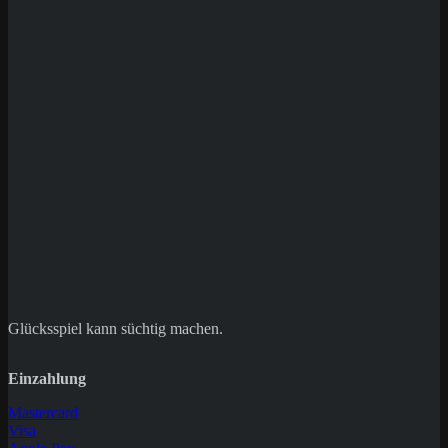
Save my name, email, and website in this
browser for the next time I comment.
Glücksspiel kann süchtig machen.
Einzahlung
Mastercard
Visa