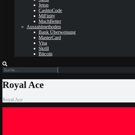
Jeton
CashtoCode
MiFinity
MuchBetter
Auszahlmethoden
Bank Überweisung
MasterCard
Visa
Skrill
Bitcoin
Royal Ace
Royal Ace