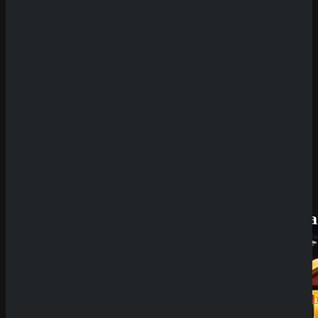
Review
SpinBetter
Casino
Echtgeldmodus
Review
Demoversion
Wyns
Casino
Having issues with
Soccer Frenzy
?
Review
QuickWin
Casino
Review
Betista
Casino
Review
Submit
Sicher dir einen 100% Bonus bis 500€ und spiele
Neueste
Soccer Frenzy
Try Our Featured Games
Kommenta
Alex
zu
Dazard
rami
zu
CryptoRus