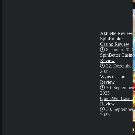
30. September
2025
Demo Spiel
QuickWin Casino
Review
30. September
2025
Aktuelle Reviews
SpinEmpire
Casino Review
8. Januar 2026
SpinBetter Casino
Review
22. Dezember
2025
Wyns Casino
Review
30. September
2025
QuickWin Casino
Review
30. September
2025