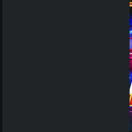
Demo Spiel