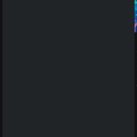
Neueste
Beiträge
SpinEmpir
e Casino