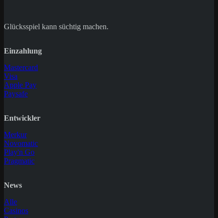
Glücksspiel kann süchtig machen.
Einzahlung
Mastercard
Visa
Apple Pay
Paysafe
Entwickler
Merkur
Novomatic
Play'n Go
Pragmatic
News
Alle
Casinos