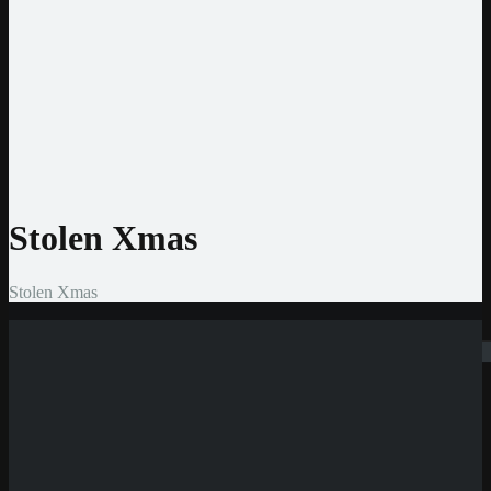
Jeton
CashtoCode
MiFinity
MuchBetter
Auszahlmethoden
Bank Überweisung
MasterCard
Visa
Skrill
Bitcoin
Stolen Xmas
Stolen Xmas
Suchen
Neue Casinos