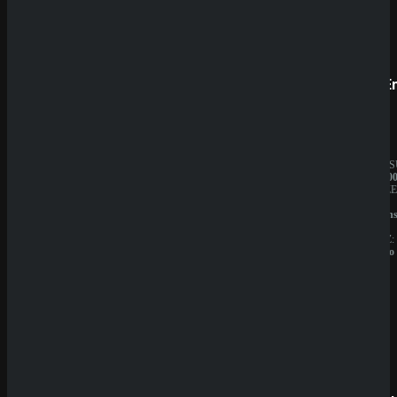
Prestige
SpinE
BESITZER:
JAHRES
Aurevia
10.000.0
IT
BESITZE
Group
GBL
LIZENZ:
Solution
Curacao
N.V.
LIZENZ:
Curacao