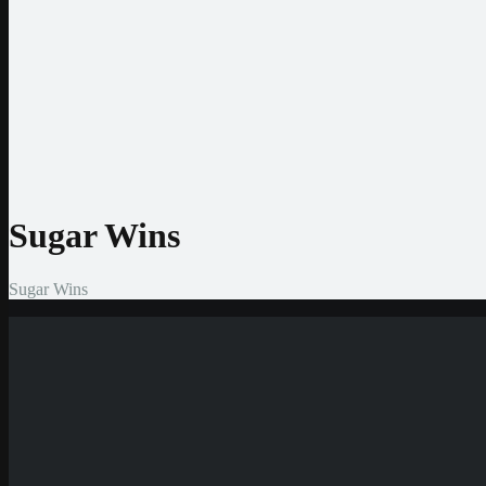
Aus
Sugar Wins
Sugar Wins