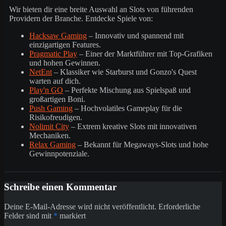
Wir bieten dir eine breite Auswahl an Slots von führenden
Providern der Branche. Entdecke Spiele von:
Hacksaw Gaming
– Innovativ und spannend mit
einzigartigen Features.
Pragmatic Play
– Einer der Marktführer mit Top-Grafiken
und hohen Gewinnen.
NetEnt
– Klassiker wie Starburst und Gonzo's Quest
warten auf dich.
Play'n GO
– Perfekte Mischung aus Spielspaß und
großartigen Boni.
Push Gaming
– Hochvolatiles Gameplay für die
Risikofreudigen.
Nolimit City
– Extrem kreative Slots mit innovativen
Mechaniken.
Relax Gaming
– Bekannt für Megaways-Slots und hohe
Gewinnpotenziale.
Schreibe einen Kommentar
Deine E-Mail-Adresse wird nicht veröffentlicht.
Erforderliche
Felder sind mit
*
markiert