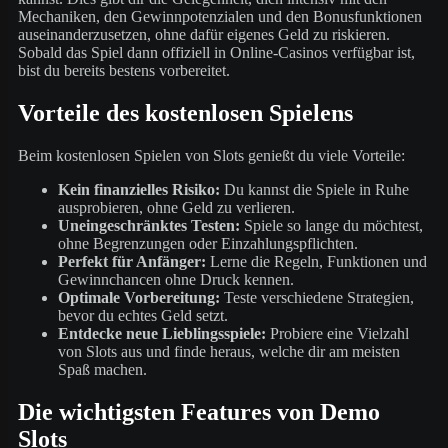
Mechaniken, den Gewinnpotenzialen und den Bonusfunktionen
auseinanderzusetzen, ohne dafür eigenes Geld zu riskieren.
Sobald das Spiel dann offiziell in Online-Casinos verfügbar ist,
bist du bereits bestens vorbereitet.
Vorteile des kostenlosen Spielens
Beim kostenlosen Spielen von Slots genießt du viele Vorteile:
Kein finanzielles Risiko:
Du kannst die Spiele in Ruhe
ausprobieren, ohne Geld zu verlieren.
Uneingeschränktes Testen:
Spiele so lange du möchtest,
ohne Begrenzungen oder Einzahlungspflichten.
Perfekt für Anfänger:
Lerne die Regeln, Funktionen und
Gewinnchancen ohne Druck kennen.
Optimale Vorbereitung:
Teste verschiedene Strategien,
bevor du echtes Geld setzt.
Entdecke neue Lieblingsspiele:
Probiere eine Vielzahl
von Slots aus und finde heraus, welche dir am meisten
Spaß machen.
Die wichtigsten Features von Demo
Slots