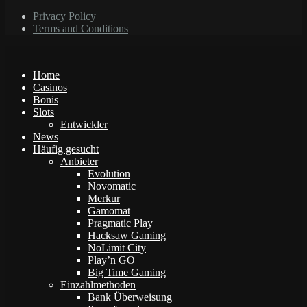
Privacy Policy
Terms and Conditions
Home
Casinos
Bonis
Slots
Entwickler
News
Häufig gesucht
Anbieter
Evolution
Novomatic
Merkur
Gamomat
Pragmatic Play
Hacksaw Gaming
NoLimit City
Play’n GO
Big Time Gaming
Einzahlmethoden
Bank Überweisung