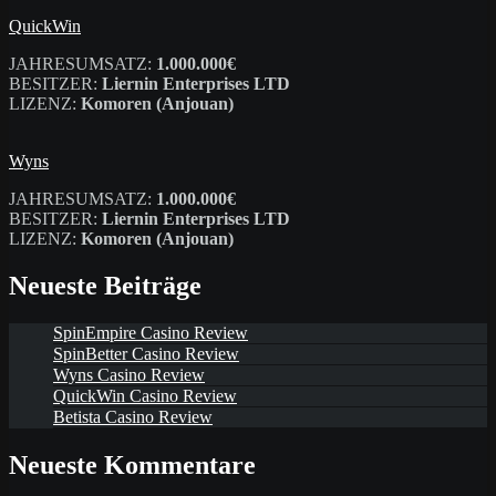
QuickWin
JAHRESUMSATZ:
1.000.000€
BESITZER:
Liernin Enterprises LTD
LIZENZ:
Komoren (Anjouan)
Wyns
JAHRESUMSATZ:
1.000.000€
BESITZER:
Liernin Enterprises LTD
LIZENZ:
Komoren (Anjouan)
Neueste Beiträge
SpinEmpire Casino Review
SpinBetter Casino Review
Wyns Casino Review
QuickWin Casino Review
Betista Casino Review
Neueste Kommentare