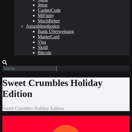
Jeton
CashtoCode
MiFinity
MuchBetter
Auszahlmethoden
Bank Überweisung
MasterCard
Visa
Skrill
Bitcoin
Sweet Crumbles Holiday
Edition
Sweet Crumbles Holiday Edition