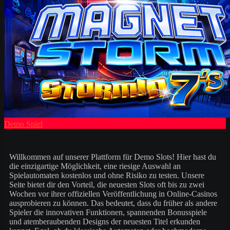
Demo Spiel
Willkommen auf unserer Plattform für Demo Slots! Hier hast du
die einzigartige Möglichkeit, eine riesige Auswahl an
Spielautomaten kostenlos und ohne Risiko zu testen. Unsere
Seite bietet dir den Vorteil, die neuesten Slots oft bis zu zwei
Wochen vor ihrer offiziellen Veröffentlichung in Online-Casinos
ausprobieren zu können. Das bedeutet, dass du früher als andere
Spieler die innovativen Funktionen, spannenden Bonusspiele
und atemberaubenden Designs der neuesten Titel erkunden