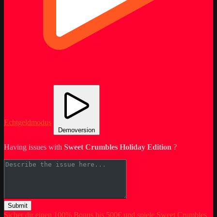
Echtgeldmodus
Demoversion
Having issues with
Sweet Crumbles Holiday Edition
?
Submit
Sicher dir einen 100% Bonus bis 500€ und spiele Sweet Crumbles