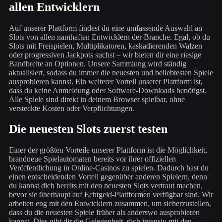
allen Entwicklern
Auf unserer Plattform findest du eine umfassende Auswahl an
Slots von allen namhaften Entwicklern der Branche. Egal, ob du
Slots mit Freispielen, Multiplikatoren, kaskadierenden Walzen
oder progressiven Jackpots suchst – wir bieten dir eine riesige
Bandbreite an Optionen. Unsere Sammlung wird ständig
aktualisiert, sodass du immer die neuesten und beliebtesten Spiele
ausprobieren kannst. Ein weiterer Vorteil unserer Plattform ist,
dass du keine Anmeldung oder Software-Downloads benötigst.
Alle Spiele sind direkt in deinem Browser spielbar, ohne
versteckte Kosten oder Verpflichtungen.
Die neuesten Slots zuerst testen
Einer der größten Vorteile unserer Plattform ist die Möglichkeit,
brandneue Spielautomaten bereits vor ihrer offiziellen
Veröffentlichung in Online-Casinos zu spielen. Dadurch hast du
einen entscheidenden Vorteil gegenüber anderen Spielern, denn
du kannst dich bereits mit den neuesten Slots vertraut machen,
bevor sie überhaupt auf Echtgeld-Plattformen verfügbar sind. Wir
arbeiten eng mit den Entwicklern zusammen, um sicherzustellen,
dass du die neuesten Spiele früher als anderswo ausprobieren
kannst. Dies gibt dir die Gelegenheit, dich intensiv mit den