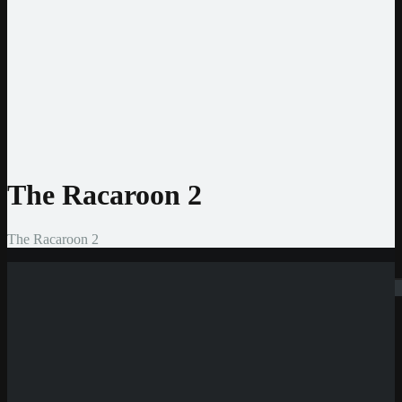
Jeton
CashtoCode
MiFinity
MuchBetter
Auszahlmethoden
Bank Überweisung
MasterCard
Visa
Skrill
Bitcoin
The Racaroon 2
The Racaroon 2
Suchen
Neue Casinos