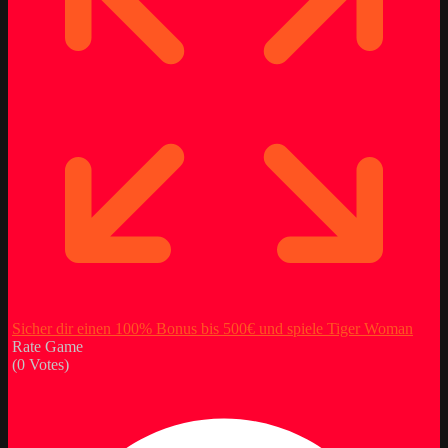
Sicher dir einen 100% Bonus bis 500€ und spiele Tiger Woman
Rate Game
(
0
Votes)