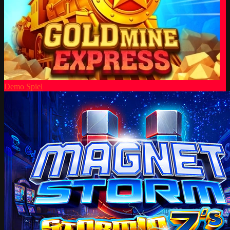
Demo Spiel