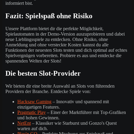
informiert bist.
Fazit: Spielspaß ohne Risiko
Unsere Plattform bietet dir die perfekte Möglichkeit,
Spielautomaten in der Demo-Version auszuprobieren und dabei
neue Lieblingsspiele zu entdecken. Ohne Risiko, ohne
Anmeldung und ohne versteckte Kosten kannst du alle
Funktionen der neuesten Slots testen und dich optimal auf echtes
Spielvergnügen vorbereiten. Probiere es aus und entdecke die
spannenden Welten der Slots!
Die besten Slot-Provider
Wir bieten dir eine breite Auswahl an Slots von führenden
Providern der Branche. Entdecke Spiele von:
Hacksaw Gaming
– Innovativ und spannend mit
einzigartigen Features.
Pragmatic Play
– Einer der Marktführer mit Top-Grafiken
und hohen Gewinnen.
NetEnt
– Klassiker wie Starburst und Gonzo's Quest
warten auf dich.
Play'n GO
– Perfekte Mischung aus Spielspaß und