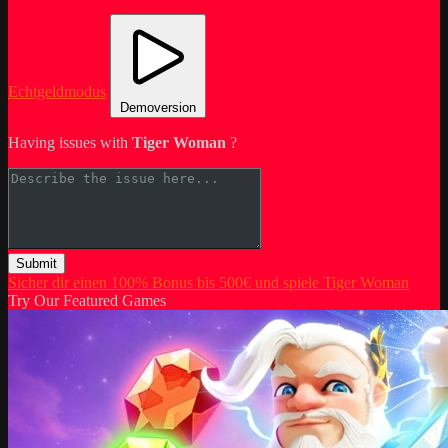
Echtgeldmodus
Demoversion
Having issues with
Tiger Woman
?
Submit
Sicher dir einen 100% Bonus bis 500€ und spiele Tiger Woman
Try Our Featured Games