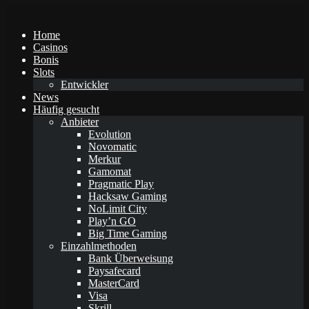
Home
Casinos
Bonis
Slots
Entwickler
News
Häufig gesucht
Anbieter
Evolution
Novomatic
Merkur
Gamomat
Pragmatic Play
Hacksaw Gaming
NoLimit City
Play’n GO
Big Time Gaming
Einzahlmethoden
Bank Überweisung
Paysafecard
MasterCard
Visa
Skrill