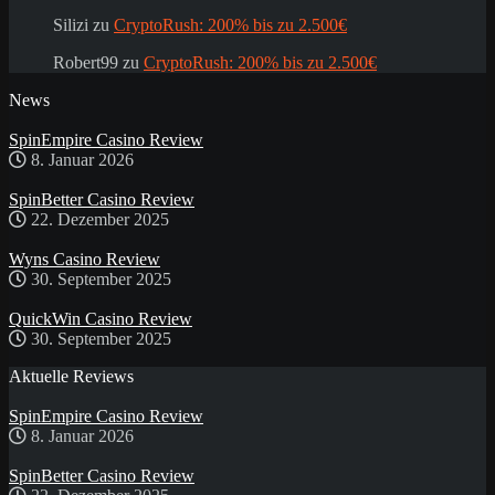
Silizi
zu
CryptoRush: 200% bis zu 2.500€
Robert99
zu
CryptoRush: 200% bis zu 2.500€
News
SpinEmpire Casino Review
8. Januar 2026
SpinBetter Casino Review
22. Dezember 2025
Wyns Casino Review
30. September 2025
QuickWin Casino Review
30. September 2025
Aktuelle Reviews
SpinEmpire Casino Review
8. Januar 2026
SpinBetter Casino Review