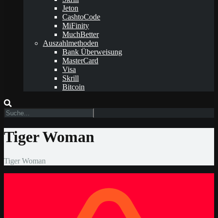
Jeton
CashtoCode
MiFinity
MuchBetter
Auszahlmethoden
Bank Überweisung
MasterCard
Visa
Skrill
Bitcoin
Tiger Woman
Tiger Woman