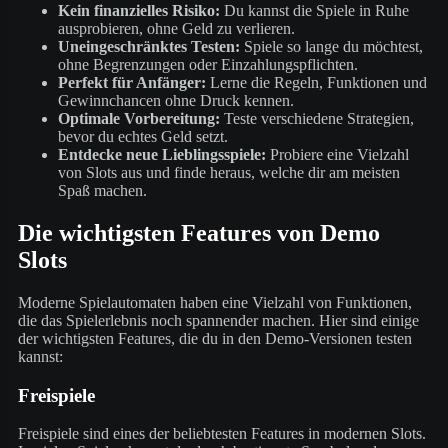
Kein finanzielles Risiko:
Du kannst die Spiele in Ruhe
ausprobieren, ohne Geld zu verlieren.
Uneingeschränktes Testen:
Spiele so lange du möchtest,
ohne Begrenzungen oder Einzahlungspflichten.
Perfekt für Anfänger:
Lerne die Regeln, Funktionen und
Gewinnchancen ohne Druck kennen.
Optimale Vorbereitung:
Teste verschiedene Strategien,
bevor du echtes Geld setzt.
Entdecke neue Lieblingsspiele:
Probiere eine Vielzahl
von Slots aus und finde heraus, welche dir am meisten
Spaß machen.
Die wichtigsten Features von Demo
Slots
Moderne Spielautomaten haben eine Vielzahl von Funktionen,
die das Spielerlebnis noch spannender machen. Hier sind einige
der wichtigsten Features, die du in den Demo-Versionen testen
kannst:
Freispiele
Freispiele sind eines der beliebtesten Features in modernen Slots.