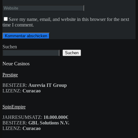
Save my name, email, and website in this browser for the next
time I comment.
Suchen
Suchen
Neue Casinos
Prestige
BESITZER:
Aurevia IT Group
LIZENZ:
Curacao
SpinEmpire
JAHRESUMSATZ:
10.000.000€
BESITZER:
GBL Solutions N.V.
LIZENZ:
Curacao