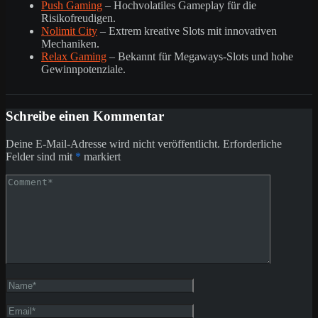
Push Gaming
– Hochvolatiles Gameplay für die
Risikofreudigen.
Nolimit City
– Extrem kreative Slots mit innovativen
Mechaniken.
Relax Gaming
– Bekannt für Megaways-Slots und hohe
Gewinnpotenziale.
Schreibe einen Kommentar
Deine E-Mail-Adresse wird nicht veröffentlicht.
Erforderliche
Felder sind mit
*
markiert