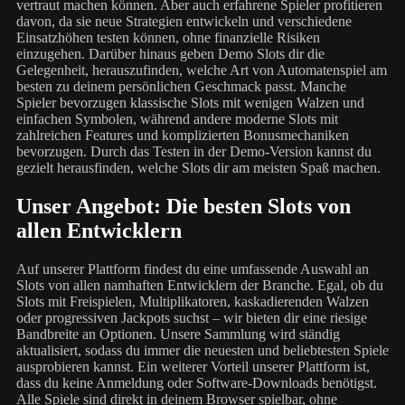
vertraut machen können. Aber auch erfahrene Spieler profitieren
davon, da sie neue Strategien entwickeln und verschiedene
Einsatzhöhen testen können, ohne finanzielle Risiken
einzugehen. Darüber hinaus geben Demo Slots dir die
Gelegenheit, herauszufinden, welche Art von Automatenspiel am
besten zu deinem persönlichen Geschmack passt. Manche
Spieler bevorzugen klassische Slots mit wenigen Walzen und
einfachen Symbolen, während andere moderne Slots mit
zahlreichen Features und komplizierten Bonusmechaniken
bevorzugen. Durch das Testen in der Demo-Version kannst du
gezielt herausfinden, welche Slots dir am meisten Spaß machen.
Unser Angebot: Die besten Slots von
allen Entwicklern
Auf unserer Plattform findest du eine umfassende Auswahl an
Slots von allen namhaften Entwicklern der Branche. Egal, ob du
Slots mit Freispielen, Multiplikatoren, kaskadierenden Walzen
oder progressiven Jackpots suchst – wir bieten dir eine riesige
Bandbreite an Optionen. Unsere Sammlung wird ständig
aktualisiert, sodass du immer die neuesten und beliebtesten Spiele
ausprobieren kannst. Ein weiterer Vorteil unserer Plattform ist,
dass du keine Anmeldung oder Software-Downloads benötigst.
Alle Spiele sind direkt in deinem Browser spielbar, ohne