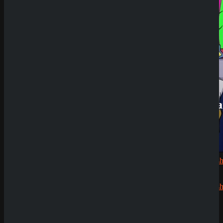
Review
QuickWin
Casino
Review
Betista
Casino
Review
Neueste
Kommenta
Alex
zu
Dazard
rami
zu
CryptoRus
Jens
zu
CryptoRush
200% bis
zu 2.500€
Silizi
zu