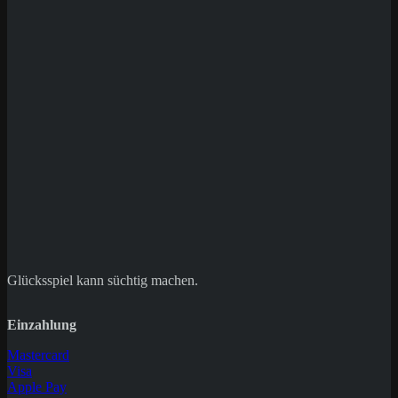
Save my name, email, and website in this
browser for the next time I comment.
Glücksspiel kann süchtig machen.
Einzahlung
Mastercard
Visa
Apple Pay