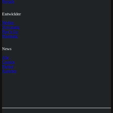
Paysafe
Entwickler
Merkur
Novomatic
Play'n Go
Pragmatic
News
Alle
Casinos
Partner
Ratgeber