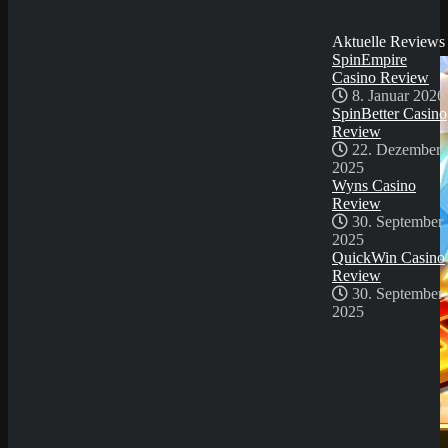
30. September
Sicher dir einen 100% Bonus bis 500€ und spiele
2025
Unigoat
Aktuelle Reviews
Try Our Featured Games
SpinEmpire
Casino Review
8. Januar 2026
SpinBetter Casino
Review
22. Dezember
2025
Wyns Casino
Review
30. September
2025
QuickWin Casino
Review
30. September
2025