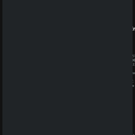
Prestige
SpinE
BESITZER:
JAHRES
Aurevia
10.000.0
IT
BESITZE
Group
GBL
LIZENZ:
Solution
Curacao
N.V.
LIZENZ:
Curacao