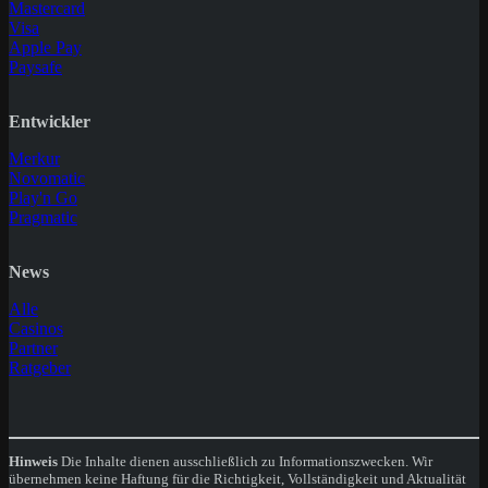
Mastercard
Visa
Apple Pay
Paysafe
Entwickler
Merkur
Novomatic
Play'n Go
Pragmatic
News
Alle
Casinos
Partner
Ratgeber
Hinweis
Die Inhalte dienen ausschließlich zu Informationszwecken. Wir
übernehmen keine Haftung für die Richtigkeit, Vollständigkeit und Aktualität