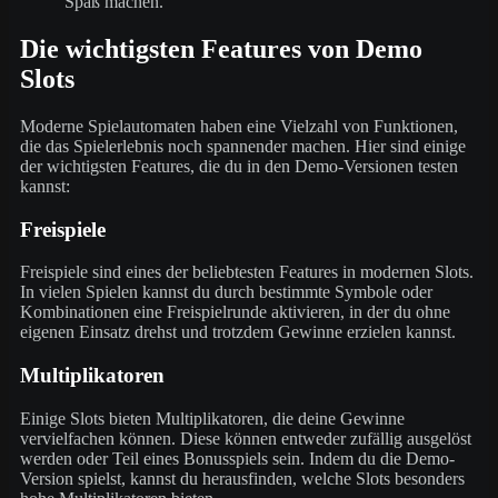
Spaß machen.
Die wichtigsten Features von Demo
Slots
Moderne Spielautomaten haben eine Vielzahl von Funktionen,
die das Spielerlebnis noch spannender machen. Hier sind einige
der wichtigsten Features, die du in den Demo-Versionen testen
kannst:
Freispiele
Freispiele sind eines der beliebtesten Features in modernen Slots.
In vielen Spielen kannst du durch bestimmte Symbole oder
Kombinationen eine Freispielrunde aktivieren, in der du ohne
eigenen Einsatz drehst und trotzdem Gewinne erzielen kannst.
Multiplikatoren
Einige Slots bieten Multiplikatoren, die deine Gewinne
vervielfachen können. Diese können entweder zufällig ausgelöst
werden oder Teil eines Bonusspiels sein. Indem du die Demo-
Version spielst, kannst du herausfinden, welche Slots besonders