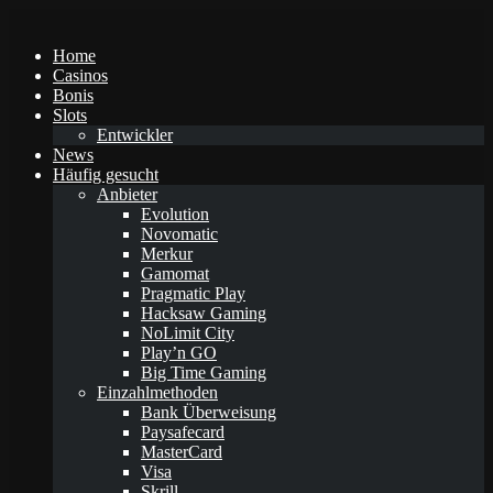
Home
Casinos
Bonis
Slots
Entwickler
News
Häufig gesucht
Anbieter
Evolution
Novomatic
Merkur
Gamomat
Pragmatic Play
Hacksaw Gaming
NoLimit City
Play’n GO
Big Time Gaming
Einzahlmethoden
Bank Überweisung
Paysafecard
MasterCard
Visa
Skrill