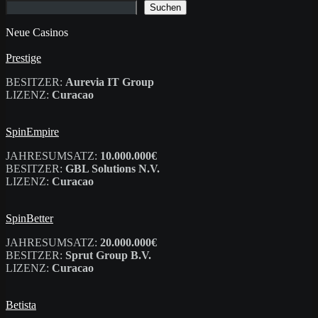
Suchen
Neue Casinos
Prestige
BESITZER:
Aurevia IT Group
LIZENZ:
Curacao
SpinEmpire
JAHRESUMSATZ:
10.000.000€
BESITZER:
GBL Solutions N.V.
LIZENZ:
Curacao
SpinBetter
JAHRESUMSATZ:
20.000.000€
BESITZER:
Sprut Group B.V.
LIZENZ:
Curacao
Betista