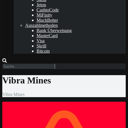
Jeton
CashtoCode
MiFinity
MuchBetter
Auszahlmethoden
Bank Überweisung
MasterCard
Visa
Skrill
Bitcoin
Vibra Mines
Vibra Mines