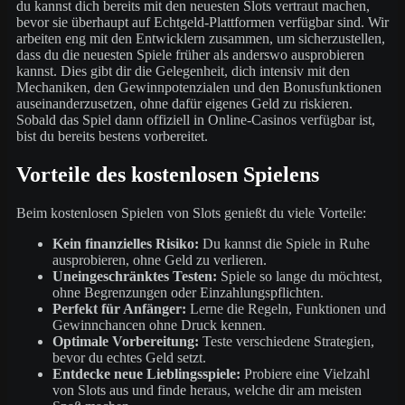
du kannst dich bereits mit den neuesten Slots vertraut machen,
bevor sie überhaupt auf Echtgeld-Plattformen verfügbar sind. Wir
arbeiten eng mit den Entwicklern zusammen, um sicherzustellen,
dass du die neuesten Spiele früher als anderswo ausprobieren
kannst. Dies gibt dir die Gelegenheit, dich intensiv mit den
Mechaniken, den Gewinnpotenzialen und den Bonusfunktionen
auseinanderzusetzen, ohne dafür eigenes Geld zu riskieren.
Sobald das Spiel dann offiziell in Online-Casinos verfügbar ist,
bist du bereits bestens vorbereitet.
Vorteile des kostenlosen Spielens
Beim kostenlosen Spielen von Slots genießt du viele Vorteile:
Kein finanzielles Risiko:
Du kannst die Spiele in Ruhe
ausprobieren, ohne Geld zu verlieren.
Uneingeschränktes Testen:
Spiele so lange du möchtest,
ohne Begrenzungen oder Einzahlungspflichten.
Perfekt für Anfänger:
Lerne die Regeln, Funktionen und
Gewinnchancen ohne Druck kennen.
Optimale Vorbereitung:
Teste verschiedene Strategien,
bevor du echtes Geld setzt.
Entdecke neue Lieblingsspiele:
Probiere eine Vielzahl
von Slots aus und finde heraus, welche dir am meisten