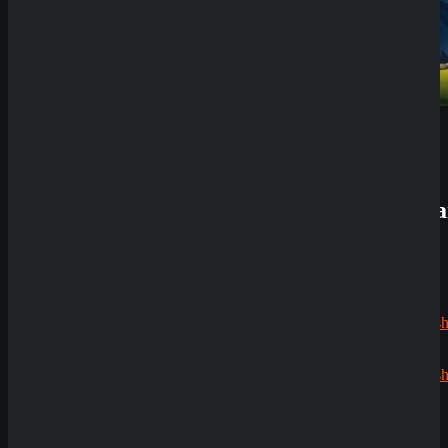
Review
QuickWin
Casino
Review
Betista
Casino
Review
Neueste
Kommenta
Alex
zu
Dazard
rami
zu
CryptoRus
Jens
zu
CryptoRush
200% bis
zu 2.500€
Silizi
zu