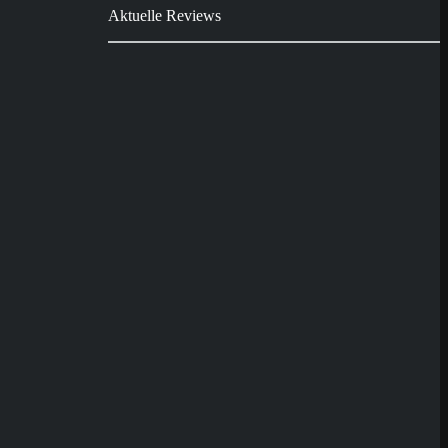
Aktuelle Reviews