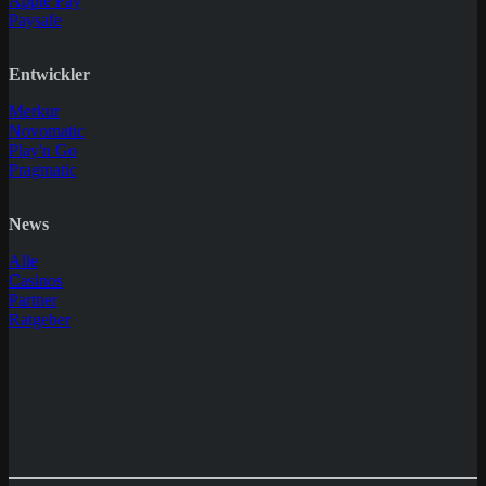
Apple Pay
Paysafe
Entwickler
Merkur
Novomatic
Play'n Go
Pragmatic
News
Alle
Casinos
Partner
Ratgeber