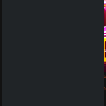
Review
QuickWin
Casino
Review
Betista
Casino
Review
Neueste
Kommenta
Alex
zu
Dazard
rami
zu
CryptoRus
Jens
zu
CryptoRush
200% bis
zu 2.500€
Silizi
zu