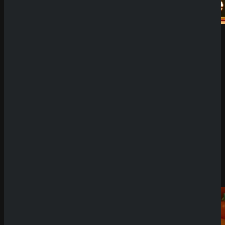
Demo Spiel
Demo Spiel