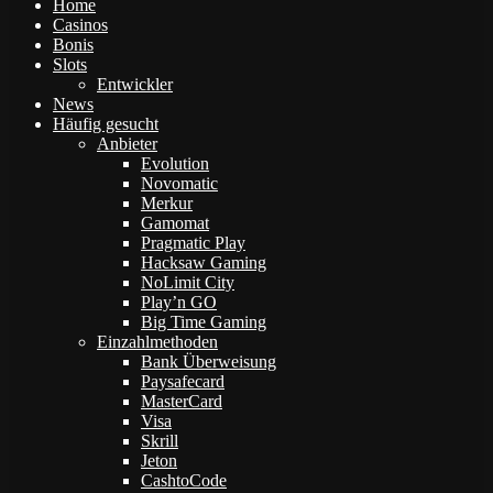
Home
Casinos
Bonis
Slots
Entwickler
News
Häufig gesucht
Anbieter
Evolution
Novomatic
Merkur
Gamomat
Pragmatic Play
Hacksaw Gaming
NoLimit City
Play’n GO
Big Time Gaming
Einzahlmethoden
Bank Überweisung
Paysafecard
MasterCard
Visa
Skrill
Jeton
CashtoCode