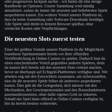
oder progressiven Jackpots suchst – wir bieten dir eine riesige
Bandbreite an Optionen. Unsere Sammlung wird ständig
aktualisiert, sodass du immer die neuesten und beliebtesten Spiele
ausprobieren kannst. Ein weiterer Vorteil unserer Plattform ist,
dass du keine Anmeldung oder Software-Downloads benötigst.
Alle Spiele sind direkt in deinem Browser spielbar, ohne
versteckte Kosten oder Verpflichtungen.
Die neuesten Slots zuerst testen
Einer der größten Vorteile unserer Plattform ist die Möglichkeit,
brandneue Spielautomaten bereits vor ihrer offiziellen
Veröffentlichung in Online-Casinos zu spielen. Dadurch hast du
einen entscheidenden Vorteil gegenüber anderen Spielern, denn
du kannst dich bereits mit den neuesten Slots vertraut machen,
bevor sie überhaupt auf Echtgeld-Plattformen verfügbar sind. Wir
arbeiten eng mit den Entwicklern zusammen, um sicherzustellen,
dass du die neuesten Spiele früher als anderswo ausprobieren
kannst. Dies gibt dir die Gelegenheit, dich intensiv mit den
Mechaniken, den Gewinnpotenzialen und den Bonusfunktionen
auseinanderzusetzen, ohne dafür eigenes Geld zu riskieren.
Sobald das Spiel dann offiziell in Online-Casinos verfügbar ist,
bist du bereits bestens vorbereitet.