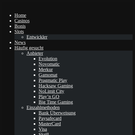
Home
Casinos
Bonis
Slots
Entwickler
News
Häufig gesucht
Anbieter
Evolution
Novomatic
Merkur
Gamomat
Pragmatic Play
Hacksaw Gaming
NoLimit City
Play’n GO
Big Time Gaming
Einzahlmethoden
Bank Überweisung
Paysafecard
MasterCard
Visa
Skrill