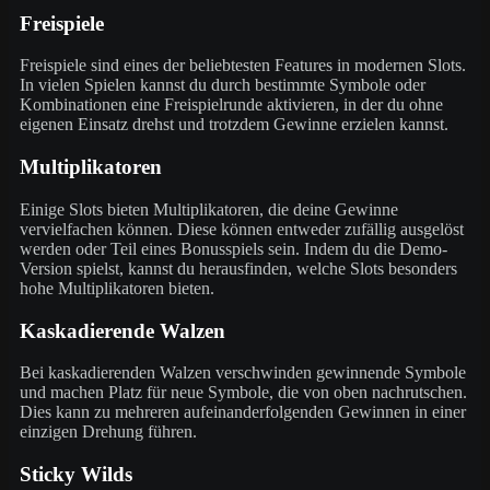
Freispiele
Freispiele sind eines der beliebtesten Features in modernen Slots.
In vielen Spielen kannst du durch bestimmte Symbole oder
Kombinationen eine Freispielrunde aktivieren, in der du ohne
eigenen Einsatz drehst und trotzdem Gewinne erzielen kannst.
Multiplikatoren
Einige Slots bieten Multiplikatoren, die deine Gewinne
vervielfachen können. Diese können entweder zufällig ausgelöst
werden oder Teil eines Bonusspiels sein. Indem du die Demo-
Version spielst, kannst du herausfinden, welche Slots besonders
hohe Multiplikatoren bieten.
Kaskadierende Walzen
Bei kaskadierenden Walzen verschwinden gewinnende Symbole
und machen Platz für neue Symbole, die von oben nachrutschen.
Dies kann zu mehreren aufeinanderfolgenden Gewinnen in einer
einzigen Drehung führen.
Sticky Wilds