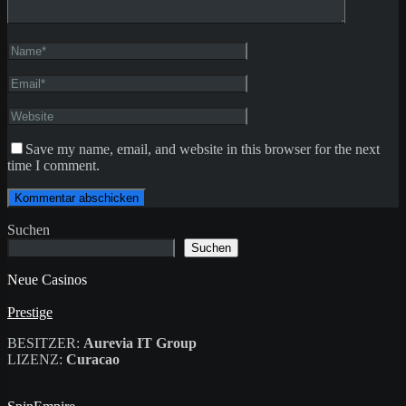
Save my name, email, and website in this browser for the next
time I comment.
Suchen
Suchen
Neue Casinos
Prestige
BESITZER:
Aurevia IT Group
LIZENZ:
Curacao