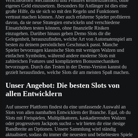
verschiedenen Mechaniken und Features kennenzulernen, ohne
eigenes Geld einzusetzen. Besonders für Anfänger ist dies eine
große Hilfe, da sie sich so mit den Regeln und Funktionen
vertraut machen können. Aber auch erfahrene Spieler profitieren
davon, da sie neue Strategien entwickeln und verschiedene
Einsatzhöhen testen können, ohne finanzielle Risiken
einzugehen. Darüber hinaus geben Demo Slots dir die
Gelegenheit, herauszufinden, welche Art von Automatenspiel am
besten zu deinem persönlichen Geschmack passt. Manche
Spieler bevorzugen klassische Slots mit wenigen Walzen und
einfachen Symbolen, während andere moderne Slots mit
zahlreichen Features und komplizierten Bonusmechaniken
bevorzugen. Durch das Testen in der Demo-Version kannst du
gezielt herausfinden, welche Slots dir am meisten Spaß machen.
Unser Angebot: Die besten Slots von
allen Entwicklern
Auf unserer Plattform findest du eine umfassende Auswahl an
Slots von allen namhaften Entwicklern der Branche. Egal, ob du
Slots mit Freispielen, Multiplikatoren, kaskadierenden Walzen
oder progressiven Jackpots suchst – wir bieten dir eine riesige
Bandbreite an Optionen. Unsere Sammlung wird ständig
aktualisiert, sodass du immer die neuesten und beliebtesten Spiele