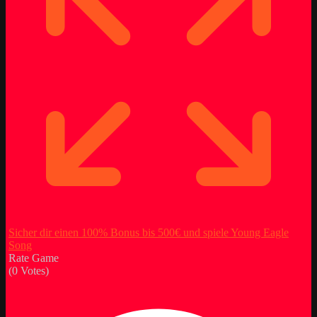
Sicher dir einen 100% Bonus bis 500€ und spiele Young Eagle
Song
Rate Game
(
0
Votes)