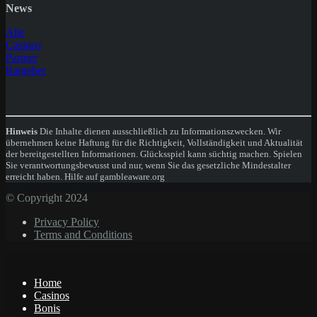
News
Alle
Casinos
Partner
Ratgeber
Hinweis
Die Inhalte dienen ausschließlich zu Informationszwecken. Wir
übernehmen keine Haftung für die Richtigkeit, Vollständigkeit und Aktualität
der bereitgestellten Informationen. Glücksspiel kann süchtig machen. Spielen
Sie verantwortungsbewusst und nur, wenn Sie das gesetzliche Mindestalter
erreicht haben. Hilfe auf gambleaware.org
© Copyright 2024
Privacy Policy
Terms and Conditions
Home
Casinos
Bonis