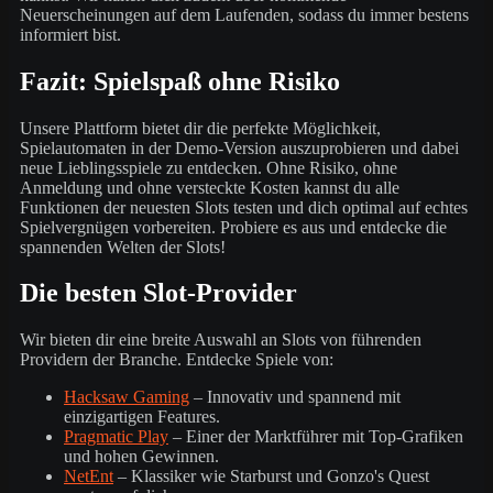
Neuerscheinungen auf dem Laufenden, sodass du immer bestens
informiert bist.
Fazit: Spielspaß ohne Risiko
Unsere Plattform bietet dir die perfekte Möglichkeit,
Spielautomaten in der Demo-Version auszuprobieren und dabei
neue Lieblingsspiele zu entdecken. Ohne Risiko, ohne
Anmeldung und ohne versteckte Kosten kannst du alle
Funktionen der neuesten Slots testen und dich optimal auf echtes
Spielvergnügen vorbereiten. Probiere es aus und entdecke die
spannenden Welten der Slots!
Die besten Slot-Provider
Wir bieten dir eine breite Auswahl an Slots von führenden
Providern der Branche. Entdecke Spiele von:
Hacksaw Gaming
– Innovativ und spannend mit
einzigartigen Features.
Pragmatic Play
– Einer der Marktführer mit Top-Grafiken
und hohen Gewinnen.
NetEnt
– Klassiker wie Starburst und Gonzo's Quest