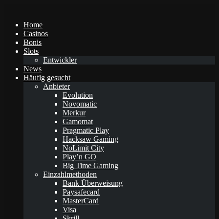
Home
Casinos
Bonis
Slots
Entwickler
News
Häufig gesucht
Anbieter
Evolution
Novomatic
Merkur
Gamomat
Pragmatic Play
Hacksaw Gaming
NoLimit City
Play’n GO
Big Time Gaming
Einzahlmethoden
Bank Überweisung
Paysafecard
MasterCard
Visa
Skrill