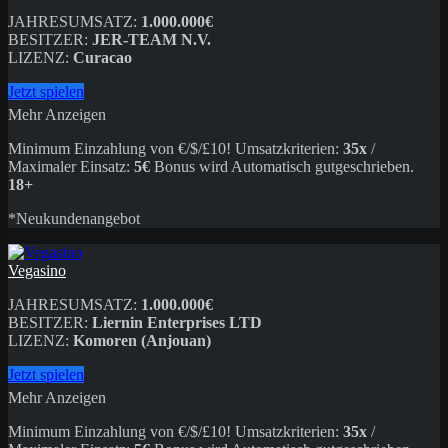
JAHRESUMSATZ:
1.000.000€
BESITZER:
JER-TEAM N.V.
LIZENZ:
Curacao
Jetzt spielen
Mehr Anzeigen
Minimum Einzahlung von €/$/£10! Umsatzkriterien:
35x
/
Maximaler Einsatz:
5€
Bonus wird Automatisch gutgeschrieben.
18+
*Neukundenangebot
Vegasino
JAHRESUMSATZ:
1.000.000€
BESITZER:
Liernin Enterprises LTD
LIZENZ:
Komoren (Anjouan)
Jetzt spielen
Mehr Anzeigen
Minimum Einzahlung von €/$/£10! Umsatzkriterien:
35x
/