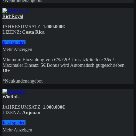
*Neukundenangebot
RichRoyal
JAHRESUMSATZ:
1.000.000€
LIZENZ:
Costa Rica
Jetzt spielen
Mehr Anzeigen
Minimum Einzahlung von €/$/£20! Umsatzkriterien:
35x
/
Maximaler Einsatz:
5€
Bonus wird Automatisch gutgeschrieben.
18+
*Neukundenangebot
WinRolla
JAHRESUMSATZ:
1.000.000€
LIZENZ:
Anjouan
Jetzt spielen
Mehr Anzeigen