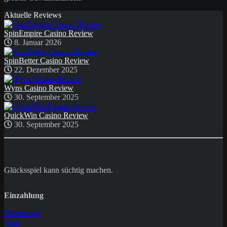
Aktuelle Reviews
SpinEmpire Casino Review
8. Januar 2026
SpinBetter Casino Review
22. Dezember 2025
Wyns Casino Review
30. September 2025
QuickWin Casino Review
30. September 2025
Glücksspiel kann süchtig machen.
Einzahlung
Mastercard
Visa