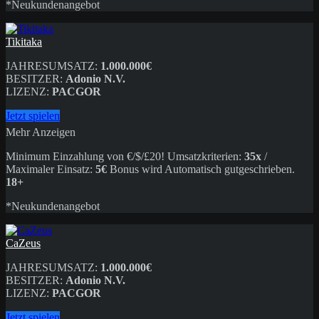
*Neukundenangebot
Tikitaka
JAHRESUMSATZ:
1.000.000€
BESITZER:
Adonio N.V.
LIZENZ:
PACGOR
Jetzt spielen
Mehr Anzeigen
Minimum Einzahlung von €/$/£20! Umsatzkriterien:
35x
/
Maximaler Einsatz:
5€
Bonus wird Automatisch gutgeschrieben.
18+
*Neukundenangebot
CaZeus
JAHRESUMSATZ:
1.000.000€
BESITZER:
Adonio N.V.
LIZENZ:
PACGOR
Jetzt spielen