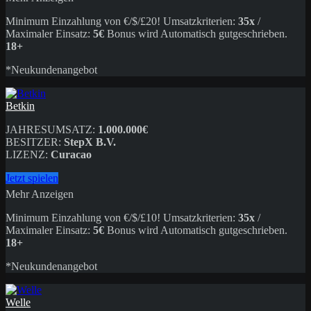
Minimum Einzahlung von €/$/£20! Umsatzkriterien:
35x
/
Maximaler Einsatz:
5€
Bonus wird Automatisch gutgeschrieben.
18+
*Neukundenangebot
Betkin
JAHRESUMSATZ:
1.000.000€
BESITZER:
StepX B.V.
LIZENZ:
Curacao
Jetzt spielen
Mehr Anzeigen
Minimum Einzahlung von €/$/£10! Umsatzkriterien:
35x
/
Maximaler Einsatz:
5€
Bonus wird Automatisch gutgeschrieben.
18+
*Neukundenangebot
Welle