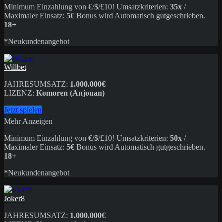
Minimum Einzahlung von €/$/£10! Umsatzkriterien:
35x
/
Maximaler Einsatz:
5€
Bonus wird Automatisch gutgeschrieben.
18+
*Neukundenangebot
Willbet
JAHRESUMSATZ:
1.000.000€
LIZENZ:
Komoren (Anjouan)
Jetzt spielen
Mehr Anzeigen
Minimum Einzahlung von €/$/£10! Umsatzkriterien:
50x
/
Maximaler Einsatz:
5€
Bonus wird Automatisch gutgeschrieben.
18+
*Neukundenangebot
Joker8
JAHRESUMSATZ:
1.000.000€