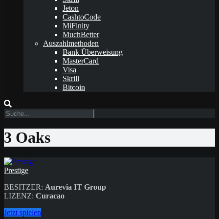
Jeton
CashtoCode
MiFinity
MuchBetter
Auszahlmethoden
Bank Überweisung
MasterCard
Visa
Skrill
Bitcoin
3 Oaks
Prestige
BESITZER:
Aurevia IT Group
LIZENZ:
Curacao
Jetzt spielen