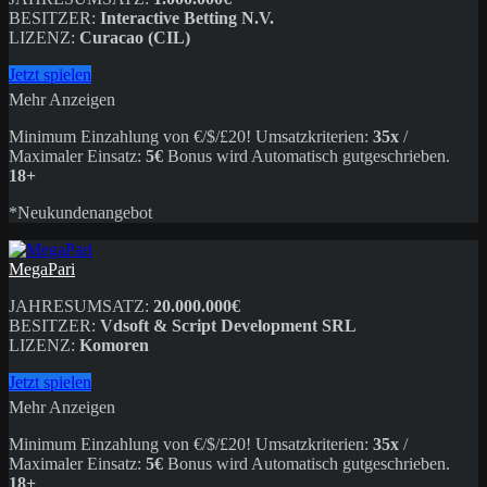
BESITZER:
Interactive Betting N.V.
LIZENZ:
Curacao (CIL)
Jetzt spielen
Mehr Anzeigen
Minimum Einzahlung von €/$/£20! Umsatzkriterien:
35x
/
Maximaler Einsatz:
5€
Bonus wird Automatisch gutgeschrieben.
18+
*Neukundenangebot
MegaPari
JAHRESUMSATZ:
20.000.000€
BESITZER:
Vdsoft & Script Development SRL
LIZENZ:
Komoren
Jetzt spielen
Mehr Anzeigen
Minimum Einzahlung von €/$/£20! Umsatzkriterien:
35x
/
Maximaler Einsatz:
5€
Bonus wird Automatisch gutgeschrieben.
18+