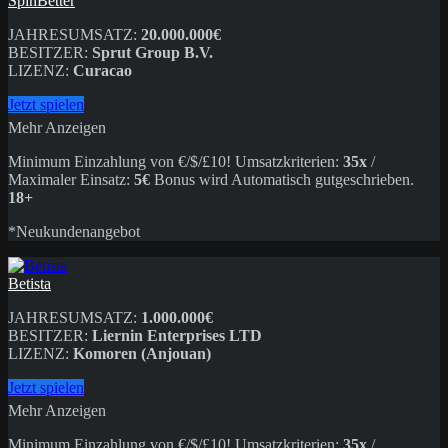
SpinBetter
JAHRESUMSATZ:
20.000.000€
BESITZER:
Sprut Group B.V.
LIZENZ:
Curacao
Jetzt spielen
Mehr Anzeigen
Minimum Einzahlung von €/$/£10! Umsatzkriterien:
35x
/
Maximaler Einsatz:
5€
Bonus wird Automatisch gutgeschrieben.
18+
*Neukundenangebot
Betista
JAHRESUMSATZ:
1.000.000€
BESITZER:
Liernin Enterprises LTD
LIZENZ:
Komoren (Anjouan)
Jetzt spielen
Mehr Anzeigen
Minimum Einzahlung von €/$/£10! Umsatzkriterien:
35x
/