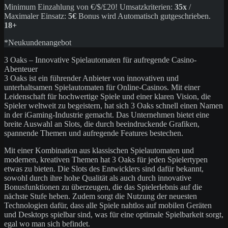
Minimum Einzahlung von €/$/£20! Umsatzkriterien:
35x
/
Maximaler Einsatz:
5€
Bonus wird Automatisch gutgeschrieben.
18+
*Neukundenangebot
3 Oaks – Innovative Spielautomaten für aufregende Casino-
Abenteuer
3 Oaks ist ein führender Anbieter von innovativen und
unterhaltsamen Spielautomaten für Online-Casinos. Mit einer
Leidenschaft für hochwertige Spiele und einer klaren Vision, die
Spieler weltweit zu begeistern, hat sich 3 Oaks schnell einen Namen
in der iGaming-Industrie gemacht. Das Unternehmen bietet eine
breite Auswahl an Slots, die durch beeindruckende Grafiken,
spannende Themen und aufregende Features bestechen.
Mit einer Kombination aus klassischen Spielautomaten und
modernen, kreativen Themen hat 3 Oaks für jeden Spielertypen
etwas zu bieten. Die Slots des Entwicklers sind dafür bekannt,
sowohl durch ihre hohe Qualität als auch durch innovative
Bonusfunktionen zu überzeugen, die das Spielerlebnis auf die
nächste Stufe heben. Zudem sorgt die Nutzung der neuesten
Technologien dafür, dass alle Spiele nahtlos auf mobilen Geräten
und Desktops spielbar sind, was für eine optimale Spielbarkeit sorgt,
egal wo man sich befindet.