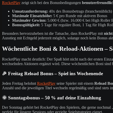
RocketPlay
zeigt sich bei den Bonusbedingungen
benutzerfreundlic
Umsatzanforderung:
40x des Bonusbetrags (branchenüblich)
Maximale Einsatzhöhe:
5 € pro Runde mit aktivem Bonus
Maximaler Gewinn:
5.000 € (bzw. 16.000 € bei High Roller 
Bonusgültigkeit:
5 Tage für reguläre Boni, 1 Tag für High Ro
Besonders hervorzuheben ist die Tatsache, dass RocketPlay mit
nicht
Ausstieg mit Echtgeld jederzeit möglich, solange noch kein Bonus akt
Wöchentliche Boni & Reload-Aktionen – So
RocketPlay macht deutlich: Der Spaß hört nicht nach der ersten Einz
wechselnden Aktionen ergänzt wird. Diese wöchentlichen Boni sind be
🎉
Freitag Reload Bonus – Spiel ins Wochenende
Jeden Freitag belohnt
RocketPlay
seine Spieler mit einem
Reload Bon
Anzahl und die jeweiligen Titel wechseln regelmäßig und sind stets 
🌞
Sonntagsbonus – 50 % auf deine Einzahlung
Der Sonntag gehört bei RocketPlay den Spielern, die gerne nochmal
perfekt für längere Sessions oder gezielte Spielstrategien eignet.