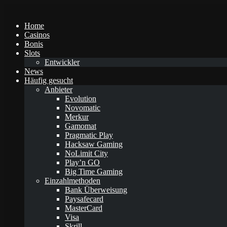
Home
Casinos
Bonis
Slots
Entwickler
News
Häufig gesucht
Anbieter
Evolution
Novomatic
Merkur
Gamomat
Pragmatic Play
Hacksaw Gaming
NoLimit City
Play’n GO
Big Time Gaming
Einzahlmethoden
Bank Überweisung
Paysafecard
MasterCard
Visa
Skrill