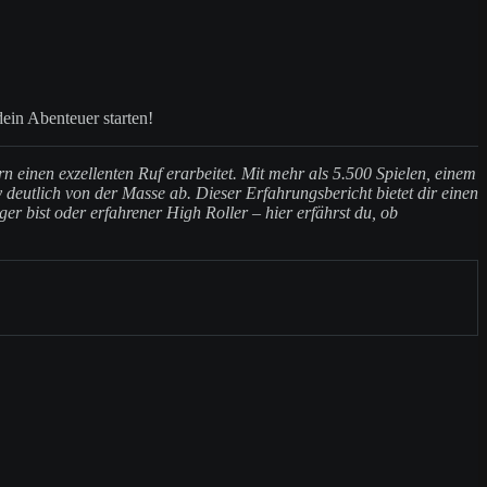
ein Abenteuer starten!
n einen exzellenten Ruf erarbeitet. Mit mehr als 5.500 Spielen, einem
tlich von der Masse ab. Dieser Erfahrungsbericht bietet dir einen
er bist oder erfahrener High Roller – hier erfährst du, ob