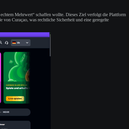
echtem Mehrwert“ schaffen wollte. Dieses Ziel verfolgt die Plattform
e von Curaçao, was rechtliche Sicherheit und eine geregelte