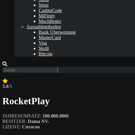
Jeton
CashtoCode
MiFinity
MuchBetter
Auszahlmethoden
Bank Überweisung
MasterCard
Visa
Skrill
Bitcoin
5.0
/5
RocketPlay
JAHRESUMSATZ:
100.000.000€
BESITZER:
Dama NV.
LIZENZ:
Curacao