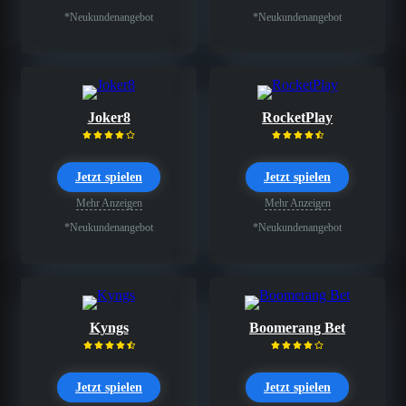
*Neukundenangebot
*Neukundenangebot
Joker8
RocketPlay
Jetzt spielen
Jetzt spielen
Mehr Anzeigen
Mehr Anzeigen
*Neukundenangebot
*Neukundenangebot
Kyngs
Boomerang Bet
Jetzt spielen
Jetzt spielen