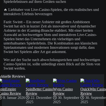
Spielerlebnissen auf ihren Geräten suchen
🔥 Liebhaber von Live-Casino-Spielen, die ein realistisches und
interaktives Erlebnis bevorzugen
Fazit: Swintt – Ein neuer Anbieter mit großen Ambitionen
Swintt hat sich in kurzer Zeit als innovativer und dynamischer
Anbieter in der iGaming-Branche etabliert. Mit einer breiten
Auswahl an hochwertigen Slots und interaktiven Live-Casino-
Spielen bietet das Unternehmen ein vielseitiges und
unterhaltsames Spielerlebnis. Die Kombination aus klassischen
Spielautomaten und modernen Innovationen sorgt dafür, dass
Swintt bei Spielern aller Art gut ankommt.
Wer auf der Suche nach abwechslungsreichen und hochwertigen
Casino-Spielen ist, sollte unbedingt einen Blick auf die Slots von
Swintt werfen.
Aktuelle Reviews
SpinEmpire
SpinBetter Casino
Wyns Casino
QuickWin Casin
Casino Review
Review
Review
Review
8. Januar 2026
22. Dezember
30. September
30. Septembe
2025
2025
2025