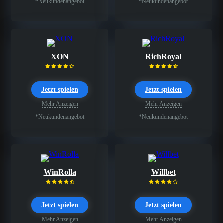
*Neukundenangebot
*Neukundenangebot
XON
RichRoyal
Jetzt spielen
Jetzt spielen
Mehr Anzeigen
Mehr Anzeigen
*Neukundenangebot
*Neukundenangebot
WinRolla
Willbet
Jetzt spielen
Jetzt spielen
Mehr Anzeigen
Mehr Anzeigen