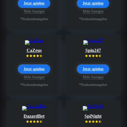
Jetzt spielen
Jetzt spielen
Mehr Anzeigen
Mehr Anzeigen
*Neukundenangebot
*Neukundenangebot
CaZeus
Spin247
Jetzt spielen
Jetzt spielen
Mehr Anzeigen
Mehr Anzeigen
*Neukundenangebot
*Neukundenangebot
DazardBet
SpiNight