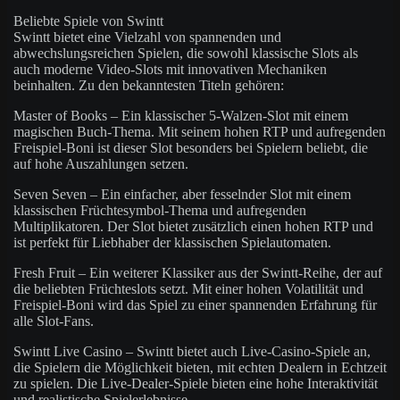
Beliebte Spiele von Swintt
Swintt bietet eine Vielzahl von spannenden und
abwechslungsreichen Spielen, die sowohl klassische Slots als
auch moderne Video-Slots mit innovativen Mechaniken
beinhalten. Zu den bekanntesten Titeln gehören:
Master of Books – Ein klassischer 5-Walzen-Slot mit einem
magischen Buch-Thema. Mit seinem hohen RTP und aufregenden
Freispiel-Boni ist dieser Slot besonders bei Spielern beliebt, die
auf hohe Auszahlungen setzen.
Seven Seven – Ein einfacher, aber fesselnder Slot mit einem
klassischen Früchtesymbol-Thema und aufregenden
Multiplikatoren. Der Slot bietet zusätzlich einen hohen RTP und
ist perfekt für Liebhaber der klassischen Spielautomaten.
Fresh Fruit – Ein weiterer Klassiker aus der Swintt-Reihe, der auf
die beliebten Früchteslots setzt. Mit einer hohen Volatilität und
Freispiel-Boni wird das Spiel zu einer spannenden Erfahrung für
alle Slot-Fans.
Swintt Live Casino – Swintt bietet auch Live-Casino-Spiele an,
die Spielern die Möglichkeit bieten, mit echten Dealern in Echtzeit
zu spielen. Die Live-Dealer-Spiele bieten eine hohe Interaktivität
und realistische Spielerlebnisse.