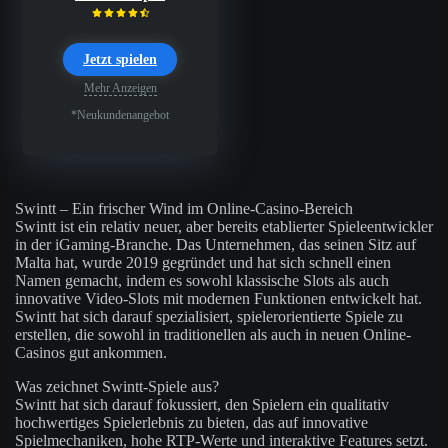
Jetzt spielen
Mehr Anzeigen
*Neukundenangebot
Swintt – Ein frischer Wind im Online-Casino-Bereich
Swintt ist ein relativ neuer, aber bereits etablierter Spieleentwickler
in der iGaming-Branche. Das Unternehmen, das seinen Sitz auf
Malta hat, wurde 2019 gegründet und hat sich schnell einen
Namen gemacht, indem es sowohl klassische Slots als auch
innovative Video-Slots mit modernen Funktionen entwickelt hat.
Swintt hat sich darauf spezialisiert, spielerorientierte Spiele zu
erstellen, die sowohl in traditionellen als auch in neuen Online-
Casinos gut ankommen.
Was zeichnet Swintt-Spiele aus?
Swintt hat sich darauf fokussiert, den Spielern ein qualitativ
hochwertiges Spielerlebnis zu bieten, das auf innovative
Spielmechaniken, hohe RTP-Werte und interaktive Features setzt.