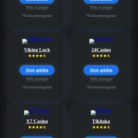
Mehr Anzeigen
Mehr Anzeigen
*Neukundenangebot
*Neukundenangebot
Viking Luck
24Casino
Jetzt spielen
Jetzt spielen
Mehr Anzeigen
Mehr Anzeigen
*Neukundenangebot
*Neukundenangebot
X7 Casino
Tikitaka