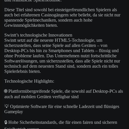
Diese Titel sind sowohl bei einsteigerfreundlichen Spielern als
auch bei erfahrenen Casinogängern sehr beliebt, da sie nicht nur
spannende Spielmechaniken, sondern auch hohe
Gewinnmöglichkeiten bieten.
Swintt’s technologische Innovationen
Swintt setzt auf die neueste HTML5-Technologie, um
sicherzustellen, dass seine Spiele auf allen Geräten – von
Desktop-PCs bis hin zu Smartphones und Tablets – flüssig und
ohne Probleme laufen. Das Unternehmen nutzt fortschrittliche
Softwarelösungen, um sicherzustellen, dass alle Spiele nicht nur
technisch auf dem neuesten Stand sind, sondern auch ein tolles
Spielerlebnis bieten.
Technologische Highlights:
🌐 Plattformübergreifende Spiele, die sowohl auf Desktop-PCs als
auch auf mobilen Geräten verfügbar sind
💡 Optimierte Software für eine schnelle Ladezeit und flüssiges
Gameplay
🔒 Hohe Sicherheitsstandards, die für einen fairen und sicheren